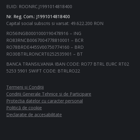
new
new
new
new
EUID: ROONRC.J1991014818400
window
window
window
window
Nr. Reg. Com.: J1991014818400
Capital social subscris si varsat: 49.622.200 RON
RO56INGB0001000190478916 – ING
RO83RNCB0067004778810001 – BCR
RO78BRDE445SV00750774160 – BRD
RO30BTRLRONCRT0252535901 – BT
BANCA TRANSILVANIA IBAN CODE: RO77 BTRL EURC RT02
5253 5901 SWIFT CODE: BTRLRO22
Termeni și Condiții
Condiții Generale Tehnice si de Participare
Protectia datelor cu caracter personal
Politică de cookie
Declaratie de accesabilitate