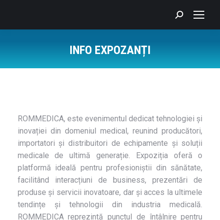
Search:
INFO EXPOZANȚI
You are here:
ROMMEDICA, este evenimentul dedicat tehnologiei și
inovației din domeniul medical, reunind producători,
importatori și distribuitori de echipamente și soluții
medicale de ultimă generație. Expoziția oferă o
platformă ideală pentru profesioniștii din sănătate,
facilitând interacțiuni de business, prezentări de
produse și servicii inovatoare, dar și acces la ultimele
tendințe și tehnologii din industria medicală.
ROMMEDICA reprezintă punctul de întâlnire pentru