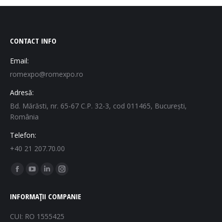
CONTACT INFO
Email:
romexpo@romexpo.ro
Adresă:
Bd. Mărăsti, nr. 65-67 C.P. 32-3, cod 011465, București,
România
Telefon:
+40 21 207.70.00
Find us on:
Facebook
YouTube
Linkedin
Instagram
page
page
page
page
INFORMAȚII COMPANIE
opens
opens
opens
opens
in
in
in
in
CUI: RO 1555425