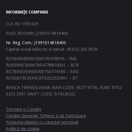
page
page
page
page
INFORMAȚII COMPANIE
opens
opens
opens
opens
in
in
in
in
CUI: RO 1555425
new
new
new
new
EUID: ROONRC.J1991014818400
window
window
window
window
Nr. Reg. Com.: J1991014818400
Capital social subscris si varsat: 49.622.200 RON
RO56INGB0001000190478916 – ING
RO83RNCB0067004778810001 – BCR
RO78BRDE445SV00750774160 – BRD
RO30BTRLRONCRT0252535901 – BT
BANCA TRANSILVANIA IBAN CODE: RO77 BTRL EURC RT02
5253 5901 SWIFT CODE: BTRLRO22
Termeni și Condiții
Condiții Generale Tehnice si de Participare
Protectia datelor cu caracter personal
Politică de cookie